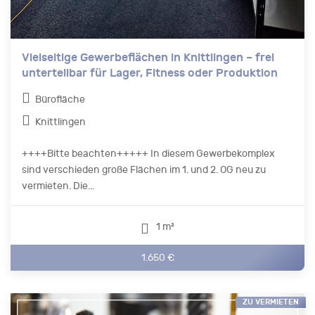
Vielseitige Gewerbeflächen in Knittlingen – frei
unterteilbar für Lager, Fitness oder Produktion
Bürofläche
Knittlingen
++++Bitte beachten+++++ In diesem Gewerbekomplex
sind verschieden große Flächen im 1. und 2. OG neu zu
vermieten. Die...
1 m²
1.650 €
ZU VERMIETEN