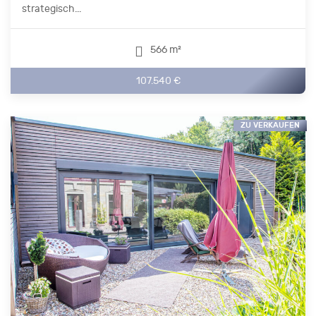
strategisch...
566 m²
107.540 €
ZU VERKAUFEN